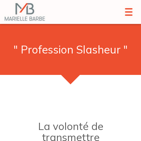
Toggl
Toggl
navig
navig
" Profession Slasheur "
La volonté de
transmettre